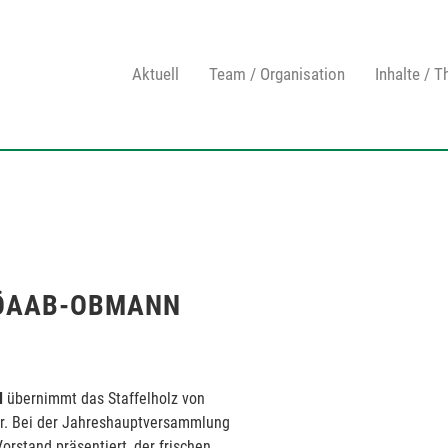
Aktuell
Team / Organisation
Inhalte / 
R ÖAAB-OBMANN
l
übernimmt das Staffelholz von
war. Bei der Jahreshauptversammlung
stand präsentiert, der frischen