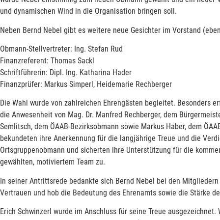
und dynamischen Wind in die Organisation bringen soll.
Neben Bernd Nebel gibt es weitere neue Gesichter im Vorstand (eben
Obmann-Stellvertreter: Ing. Stefan Rud
Finanzreferent: Thomas Sackl
Schriftführerin: Dipl. Ing. Katharina Hader
Finanzprüfer: Markus Simperl, Heidemarie Rechberger
Die Wahl wurde von zahlreichen Ehrengästen begleitet. Besonders erf
die Anwesenheit von Mag. Dr. Manfred Rechberger, dem Bürgermeist
Semlitsch, dem ÖAAB-Bezirksobmann sowie Markus Haber, dem ÖAAB-B
bekundeten ihre Anerkennung für die langjährige Treue und die Verd
Ortsgruppenobmann und sicherten ihre Unterstützung für die komme
gewählten, motiviertem Team zu.
In seiner Antrittsrede bedankte sich Bernd Nebel bei den Mitglieder
Vertrauen und hob die Bedeutung des Ehrenamts sowie die Stärke d
Erich Schwinzerl wurde im Anschluss für seine Treue ausgezeichnet. 