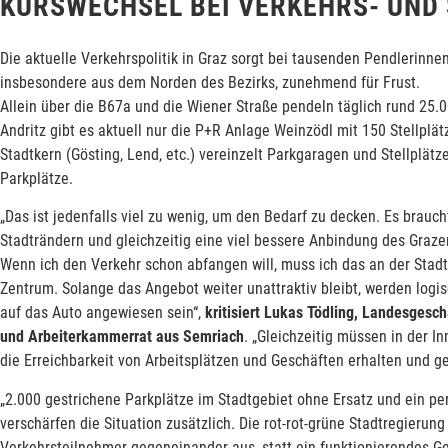
KURSWECHSEL BEI VERKEHRS- UND
Die aktuelle Verkehrspolitik in Graz sorgt bei tausenden Pendlerin
insbesondere aus dem Norden des Bezirks, zunehmend für Frust.
Allein über die B67a und die Wiener Straße pendeln täglich rund 25.
Andritz gibt es aktuell nur die P+R Anlage Weinzödl mit 150 Stellplät
Stadtkern (Gösting, Lend, etc.) vereinzelt Parkgaragen und Stellplä
Parkplätze.
„Das ist jedenfalls viel zu wenig, um den Bedarf zu decken. Es brauc
Stadträndern und gleichzeitig eine viel bessere Anbindung des Graze
Wenn ich den Verkehr schon abfangen will, muss ich das an der Stad
Zentrum. Solange das Angebot weiter unattraktiv bleibt, werden logi
auf das Auto angewiesen sein“,
kritisiert Lukas Tödling, Landesges
und Arbeiterkammerrat aus Semriach
. „Gleichzeitig müssen in der In
die Erreichbarkeit von Arbeitsplätzen und Geschäften erhalten und g
„2.000 gestrichene Parkplätze im Stadtgebiet ohne Ersatz und ein 
verschärfen die Situation zusätzlich. Die rot-rot-grüne Stadtregierun
Verkehrsteilnehmer gegeneinander aus, statt ein funktionierendes Ge