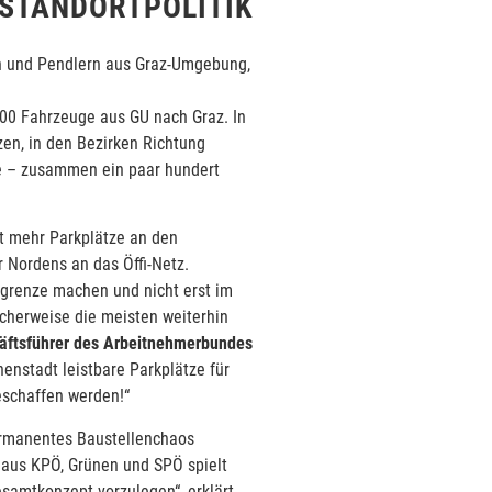
 STANDORTPOLITIK
nen und Pendlern aus Graz-Umgebung,
000 Fahrzeuge aus GU nach Graz. In
zen, in den Bezirken Richtung
tze – zusammen ein paar hundert
ht mehr Parkplätze an den
r Nordens an das Öffi-Netz.
tgrenze machen und nicht erst im
scherweise die meisten weiterhin
chäftsführer des Arbeitnehmerbundes
nenstadt leistbare Parkplätze für
eschaffen werden!“
permanentes Baustellenchaos
g aus KPÖ, Grünen und SPÖ spielt
samtkonzept vorzulegen“, erklärt